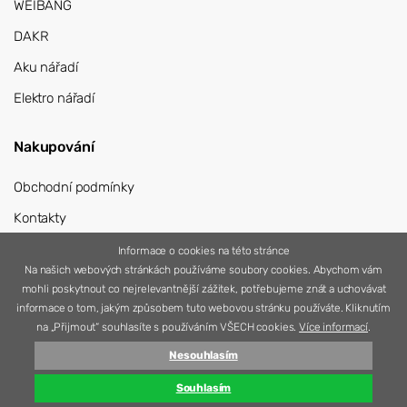
WEIBANG
DAKR
Aku nářadí
Elektro nářadí
Nakupování
Obchodní podmínky
Kontakty
Přihlášení
Informace o cookies na této stránce
Na našich webových stránkách používáme soubory cookies. Abychom vám
Registrace
mohli poskytnout co nejrelevantnější zážitek, potřebujeme znát a uchovávat
informace o tom, jakým způsobem tuto webovou stránku používáte. Kliknutím
na „Přijmout“ souhlasíte s používáním VŠECH cookies.
Více informací
.
Nesouhlasím
© 2026 Nářadí Vítek
Vytvořila
Simplia s.r.o.
Souhlasím