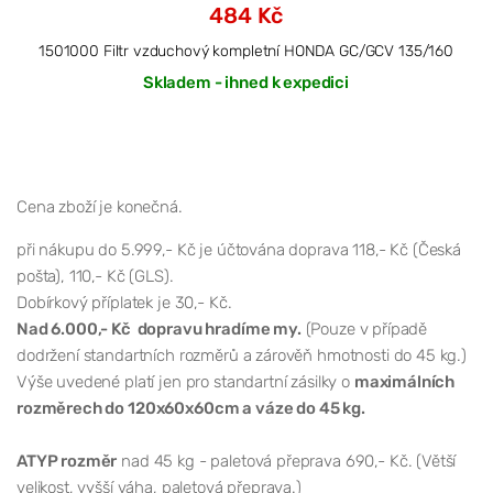
484 Kč
1501000 Filtr vzduchový kompletní HONDA GC/GCV 135/160
Skladem - ihned k expedici
Cena zboží je konečná.
při nákupu do 5.999,- Kč je účtována doprava 118,- Kč (Česká
pošta), 110,- Kč (GLS).
Dobírkový příplatek je 30,- Kč.
Nad 6.000,- Kč dopravu hradíme my.
(Pouze v případě
dodržení standartních rozměrů a zárověň hmotnosti do 45 kg.)
Výše uvedené platí jen pro standartní zásilky o
maximálních
rozměrech do 120x60x60cm a váze do 45 kg.
ATYP rozměr
nad 45 kg - paletová přeprava 690,- Kč. (Větší
velikost, vyšší váha, paletová přeprava.)