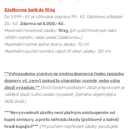
Zásilkovna: balík do 10 kg
Do 5.999,- Kč je účtována doprava 99,- Kč. Dobírkový příplatek
20,- Kč.
Zdarma od 6.000,- Kč.
Maximální hmotnost zásilky:
10 kg
(při vyšší hmotnosti nebo
větším rozměru nelze zaslat Zásilkovnou.)
Maximální rozměr jedné strany zásilky: 70 cm
Maximální součet rozměrů všech tří stran zásilky: 120 cm
**Vyhrazujeme si právo na změnu dopravce (nebo způsobu
dopravy vč. ceny), pokud to charakter, rozměr, nebo váha
zboží vyžaduje.**
(Kvůli častým poškození zboží přepravcem je
některé zboží nutno zasílat na paletě. Zejména objemnější a
těžší zboží.)
***Nevyzvednutí zásilky není platným odstoupením od
kupní smlouvy, a proto náhradu škody (poštovné a balné)
hradí kupující!***
(Při pouhém nepřevzetí zásilky porušujete