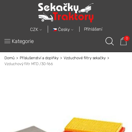
Přihlášení
Česky
CZK
0
Kategorie
Domů
Příslušenství a doplňky
Vzduchové filtry sekačky
Vzduchový filtr MTD /30-166