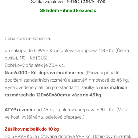
Svíčka zapalovací SR14C, CMR7A, RY4C
Skladem - ihned k expedici
Cena zboží je konečná.
při nákupu do 5.999,- Kč je účtována doprava 118,- Kč (Česká
pošta), 110,- Kč (GLS).
Dobírkový příplatek je 30,- Kč.
Nad 6.000,- Kč dopravu hradíme my.
(Pouze v případě
dodržení standartních rozměrů a zárověň hmotnosti do 45 kg.)
Výše uvedené platí jen pro standartní zásilky o
maximálních
rozměrech do 120x60x60cm a váze do 45 kg.
ATYP rozměr
nad 45 kg - paletová přeprava 690,- Kč. (Větší
velikost, vyšší váha, paletová přeprava.)
Zásilkovna: balík do 10 kg
Do 5.999,- Kč je účtována doprava 99,- Kč. Dobírkový příplatek