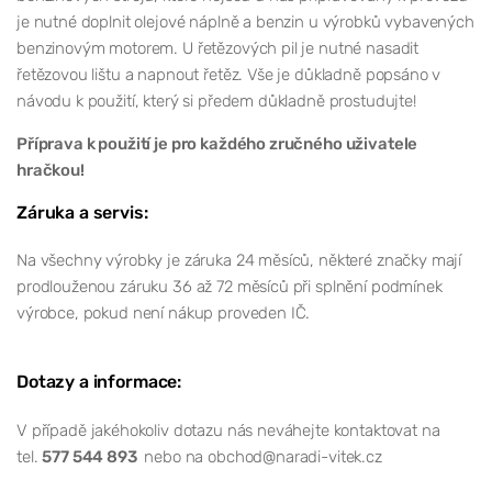
je nutné doplnit olejové náplně a benzin u výrobků vybavených
benzinovým motorem. U řetězových pil je nutné nasadit
řetězovou lištu a napnout řetěz. Vše je důkladně popsáno v
návodu k použití, který si předem důkladně prostudujte!
Příprava k použití je pro každého zručného uživatele
hračkou!
Záruka a servis:
Na všechny výrobky je záruka 24 měsíců, některé značky mají
prodlouženou záruku 36 až 72 měsíců při splnění podmínek
výrobce, pokud není nákup proveden IČ.
Dotazy a informace:
V případě jakéhokoliv dotazu nás neváhejte kontaktovat na
tel.
577 544 893
nebo na obchod@naradi-vitek.cz