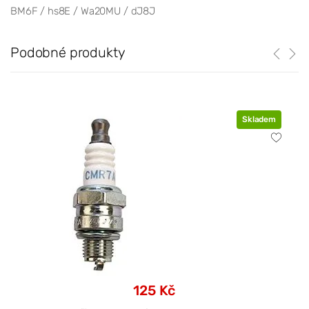
BM6F / hs8E / Wa20MU / dJ8J
Podobné produkty
Skladem
125 Kč