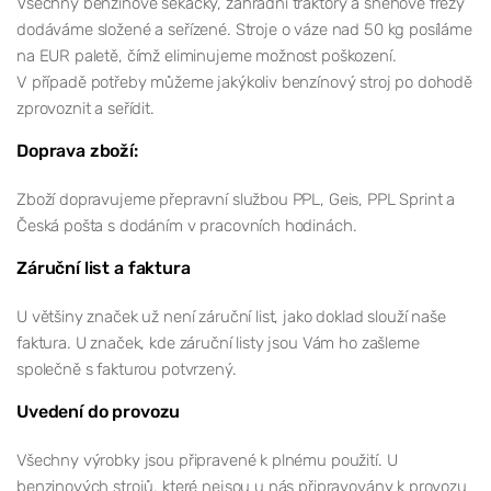
Všechny benzínové sekačky, zahradní traktory a sněhové frézy
dodáváme složené a seřízené. Stroje o váze nad 50 kg posíláme
na EUR paletě, čímž eliminujeme možnost poškození.
V případě potřeby můžeme jakýkoliv benzínový stroj po dohodě
zprovoznit a seřídit.
Doprava zboží:
Zboží dopravujeme přepravní službou PPL, Geis, PPL Sprint a
Česká pošta s dodáním v pracovních hodinách.
Záruční list a faktura
U většiny značek už není záruční list, jako doklad slouží naše
faktura. U značek, kde záruční listy jsou Vám ho zašleme
společně s fakturou potvrzený.
Uvedení do provozu
Všechny výrobky jsou připravené k plnému použití. U
benzinových strojů, které nejsou u nás připravovány k provozu