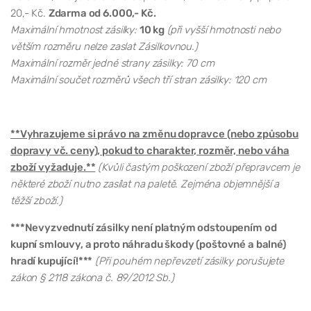
20,- Kč.
Zdarma od 6.000,- Kč.
Maximální hmotnost zásilky:
10 kg
(při vyšší hmotnosti nebo
větším rozměru nelze zaslat Zásilkovnou.)
Maximální rozměr jedné strany zásilky: 70 cm
Maximální součet rozměrů všech tří stran zásilky: 120 cm
**Vyhrazujeme si právo na změnu dopravce (nebo způsobu
dopravy vč. ceny), pokud to charakter, rozměr, nebo váha
zboží vyžaduje.**
(Kvůli častým poškození zboží přepravcem je
některé zboží nutno zasílat na paletě. Zejména objemnější a
těžší zboží.)
***Nevyzvednutí zásilky není platným odstoupením od
kupní smlouvy, a proto náhradu škody (poštovné a balné)
hradí kupující!***
(Při pouhém nepřevzetí zásilky porušujete
zákon § 2118 zákona č. 89/2012 Sb.)