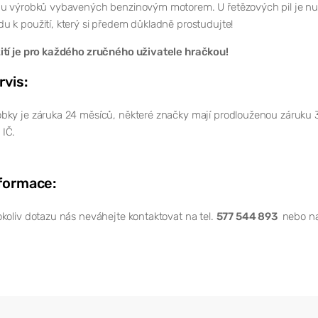
 u výrobků vybavených benzinovým motorem. U řetězových pil je nutn
 k použití, který si předem důkladně prostudujte!
ití je pro každého zručného uživatele hračkou!
rvis:
bky je záruka 24 měsíců, některé značky mají prodlouženou záruku 
IČ.
nformace:
koliv dotazu nás neváhejte kontaktovat na tel.
577 544 893
nebo na