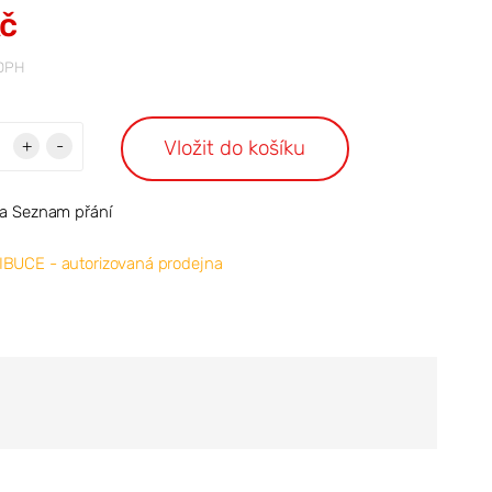
Kč
DPH
Vložit do košíku
+
-
na Seznam přání
IBUCE - autorizovaná prodejna