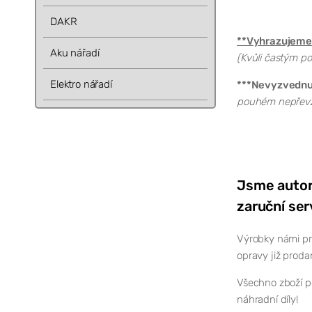
DAKR
**Vyhrazujeme 
Aku nářadí
(Kvůli častým po
Elektro nářadí
***Nevyzvednutí
pouhém nepřevze
Jsme autor
zaruční ser
Výrobky námi pr
opravy již proda
Všechno zboží po
náhradní díly!