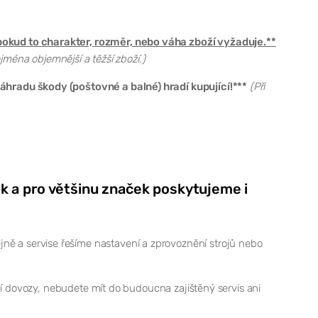
okud to charakter, rozměr, nebo váha zboží vyžaduje.**
jména objemnější a těžší zboží.)
hradu škody (poštovné a balné) hradí kupující!***
(Při
k a pro většinu značek poskytujeme i
a servise řešíme nastavení a zprovoznění strojů nebo
ní dovozy, nebudete mít do budoucna zajištěný servis ani