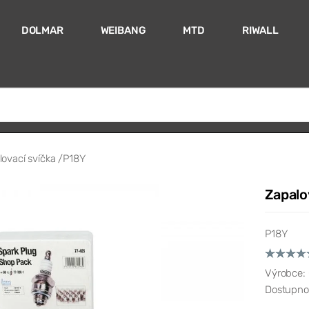
DOLMAR
WEIBANG
MTD
RIWALL
lovací svíčka /P18Y
Zapalo
P18Y
Výrobce:
Dostupno