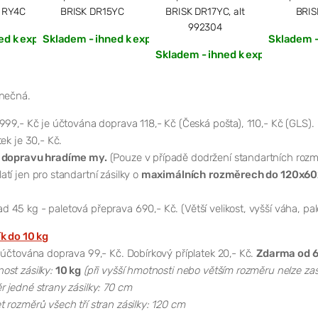
 RY4C
BRISK DR15YC
BRISK DR17YC, alt
BRIS
992304
ed k expedici
Skladem - ihned k expedici
Skladem -
Skladem - ihned k expedici
onečná.
999,- Kč je účtována doprava 118,- Kč (Česká pošta), 110,- Kč (GLS).
ek je 30,- Kč.
 dopravu hradíme my.
(Pouze v případě dodržení standartních rozm
tí jen pro standartní zásilky o
maximálních
rozměrech do 120x60
d 45 kg - paletová přeprava 690,- Kč. (Větší velikost, vyšší váha, pa
ík do 10 kg
 účtována doprava 99,- Kč. Dobírkový příplatek 20,- Kč.
Zdarma od 6
st zásilky:
10 kg
(při vyšší hmotnosti nebo větším rozměru nelze zas
 jedné strany zásilky: 70 cm
 rozměrů všech tří stran zásilky: 120 cm