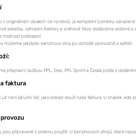
í
o v originálních obalech od výrobců, je kompletní (výrobky označené
vé sekačky, zahradní traktory a sněhové frézy dodáváme složené a s
e možnost poškození.
y můžeme jakýkoliv benzínový stroj po dohodě zprovoznit a seřídit.
oží:
me přepravní službou PPL, Geis, PPL Sprint a Česká pošta s dodání
 a faktura
 už není záruční list, jako doklad slouží naše faktura. U značek, kde 
 provozu
jsou připravené k plnému použití. U benzinových strojů, které nejso