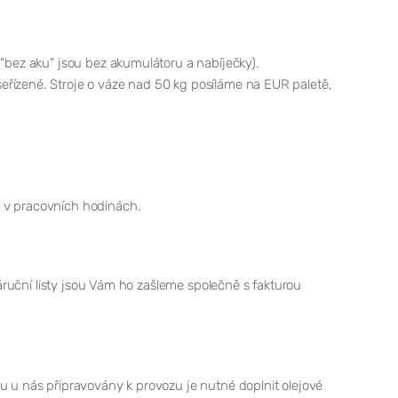
 "bez aku" jsou bez akumulátoru a nabíječky).
eřízené. Stroje o váze nad 50 kg posíláme na EUR paletě,
m v pracovních hodinách.
záruční listy jsou Vám ho zašleme společně s fakturou
u u nás připravovány k provozu je nutné doplnit olejové