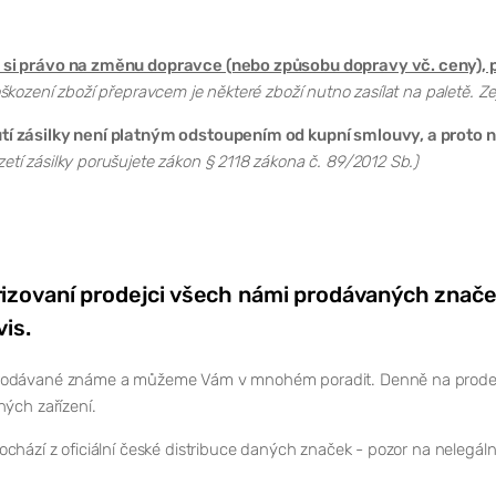
si právo na změnu dopravce (nebo způsobu dopravy vč. ceny), p
škození zboží přepravcem je některé zboží nutno zasílat na paletě. Ze
 zásilky není platným odstoupením od kupní smlouvy, a proto ná
tí zásilky porušujete zákon § 2118 zákona č. 89/2012 Sb.)
izovaní prodejci všech námi prodávaných znače
vis.
odávané známe a můžeme Vám v mnohém poradit. Denně na prodejně 
ných zařízení.
chází z oficiální české distribuce daných značek - pozor na nelegál