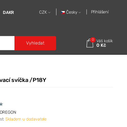
Přihlášení
Česky
CZK
DAKR
0
Váš košík
Vyhledat
0 Kč
vací svíčka /P18Y
OREGON
st:
Skladem u dodavatele