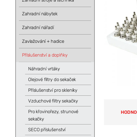
Zahradní stroje a technika
Zahradní nábytek
Zahradní nářadí
Zavlažování + hadice
Příslušenství a doplňky
Náhradní vrtáky
Olejové filtry do sekaček
Příslušenství pro skleníky
Vzduchové filtry sekačky
Pro křovinořezy, strunové
HODNO
sekačky
SECO příslušenství