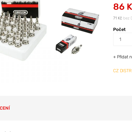
86 
71 Kč
bez 
Počet
+ Přidat 
CZ DISTR
CENÍ