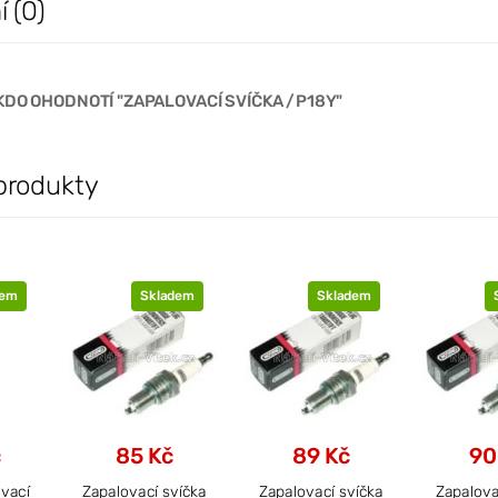
 (0)
KDO OHODNOTÍ "ZAPALOVACÍ SVÍČKA /P18Y"
produkty
dem
Skladem
Skladem
č
85 Kč
89 Kč
90
ovací
Zapalovací svíčka
Zapalovací svíčka
Zapalova