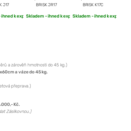
K J17
BRISK JR17
BRISK K17C
 ihned k expedici
Skladem - ihned k expedici
Skladem - ihned k expedici
Sklad
ěrů a zárověň hmotnosti do 45 kg.)
x60cm a váze do 45 kg.
letová přeprava.)
.000,- Kč.
lat Zásilkovnou.)