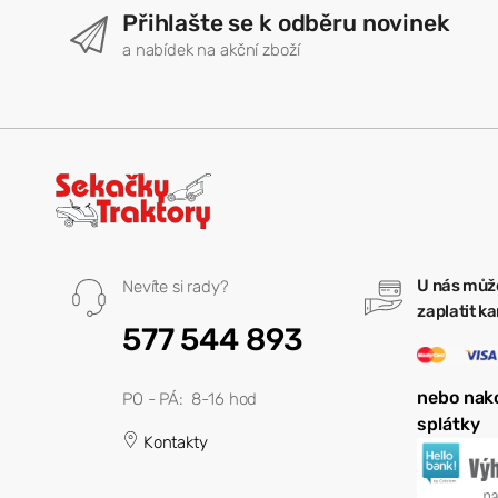
Přihlašte se k odběru novinek
a nabídek na akční zboží
U nás můž
Nevíte si rady?
zaplatit k
577 544 893
nebo nak
PO - PÁ: 8-16 hod
splátky
Kontakty