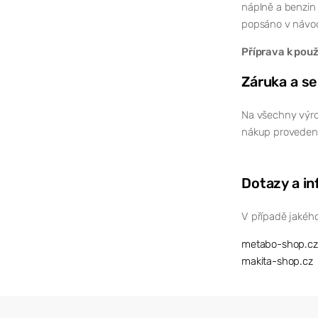
náplně a benzin
popsáno v návodu
Příprava k použ
Záruka a se
Na všechny výro
nákup proveden 
Dotazy a i
V případě jakého
metabo-shop.cz
makita-shop.cz