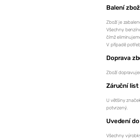
Balení zbož
Zboží je zabalen
Všechny benzíno
čímž eliminujem
V případě potřeb
Doprava zb
Zboží dopravuje
Záruční list
U většiny značek
potvrzený.
Uvedení do
Všechny výrobky 