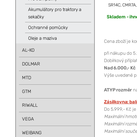
SR14C, CMR7A,
Akumulátory pro traktory a
sekačky
Skladem - ihn
Ochranné pomůcky
Oleje a maziva
Cena zboží je k
AL-KO
při nákupu do 5.
Dobírkový příplat
DOLMAR
Nad 6.000,- Kč
Výše uvedené pla
MTD
ATYP rozměr
na
GTM
Zásilkovna: bal
RIWALL
Do 5.999,- Kč je
Maximální hmotno
VEGA
Maximální rozměr
Maximální součet
WEIBANG