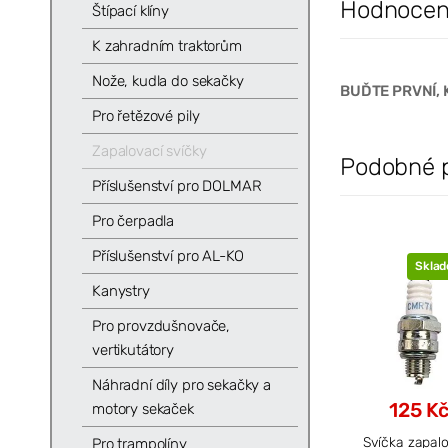
Hodnocení
Štípací klíny
K zahradním traktorům
Nože, kudla do sekačky
BUĎTE PRVNÍ, 
Pro řetězové pily
Zapalovací svíčky
Podobné 
Příslušenství pro DOLMAR
Pro čerpadla
Příslušenství pro AL-KO
Skla
Kanystry
Pro provzdušnovače,
vertikutátory
Náhradní díly pro sekačky a
125 K
motory sekaček
Svíčka zapal
Pro trampolíny