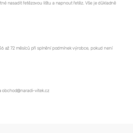
é nasadit řetězovou lištu a napnout řetěz. Vše je důkladně
36 až 72 měsíců při splnění podmínek výrobce, pokud není
 obchod@naradi-vitek.cz