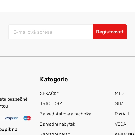
Registrovat
Kategorie
SEKAČKY
MTD
ete bezpečně
TRAKTORY
GTM
artou
Zahradní stroje a technika
RIWALL
Zahradní nábytek
VEGA
oupit na
Zahradní nářadí
WEIBANG