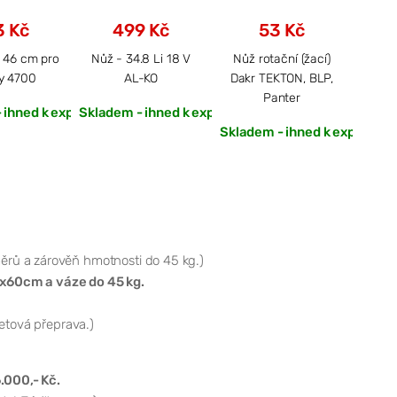
 Kč
499 Kč
53 Kč
 46 cm pro
Nůž - 34.8 Li 18 V
Nůž rotační (žací)
Riwal
y 4700
AL-KO
Dakr TEKTON, BLP,
32 cm
Panter
 ihned k expedici
Skladem - ihned k expedici
Skladem - ihned k expedici
Sklad
ěrů a zárověň hmotnosti do 45 kg.)
x60cm a váze do 45 kg.
letová přeprava.)
.000,- Kč.