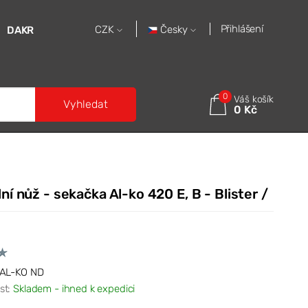
Přihlášení
Česky
CZK
DAKR
0
Váš košík
Vyhledat
0 Kč
ní nůž - sekačka Al-ko 420 E, B - Blister /
AL-KO ND
st:
Skladem - ihned k expedici