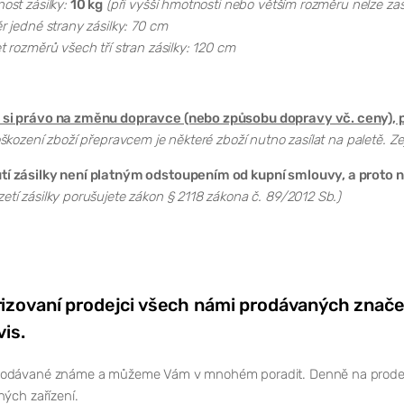
st zásilky:
10 kg
(při vyšší hmotnosti nebo větším rozměru nelze zas
 jedné strany zásilky: 70 cm
 rozměrů všech tří stran zásilky: 120 cm
si právo na změnu dopravce (nebo způsobu dopravy vč. ceny), p
škození zboží přepravcem je některé zboží nutno zasílat na paletě. Ze
 zásilky není platným odstoupením od kupní smlouvy, a proto ná
tí zásilky porušujete zákon § 2118 zákona č. 89/2012 Sb.)
izovaní prodejci všech námi prodávaných znače
vis.
odávané známe a můžeme Vám v mnohém poradit. Denně na prodejně 
ných zařízení.