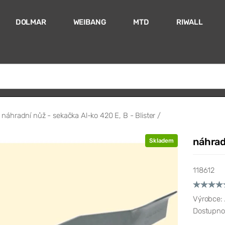
DOLMAR
WEIBANG
MTD
RIWALL
náhradní nůž - sekačka Al-ko 420 E, B - Blister /
náhrad
Skladem
118612
Výrobce:
Dostupno