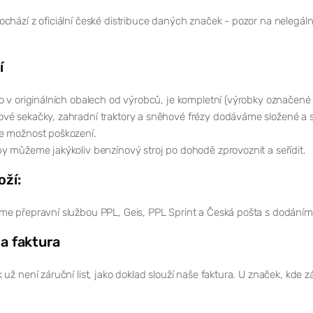
chází z oficiální české distribuce daných značek - pozor na nelegál
í
o v originálních obalech od výrobců, je kompletní (výrobky označené
vé sekačky, zahradní traktory a sněhové frézy dodáváme složené a s
e možnost poškození.
y můžeme jakýkoliv benzínový stroj po dohodě zprovoznit a seřídit.
oží:
me přepravní službou PPL, Geis, PPL Sprint a Česká pošta s dodání
 a faktura
 už není záruční list, jako doklad slouží naše faktura. U značek, kde 