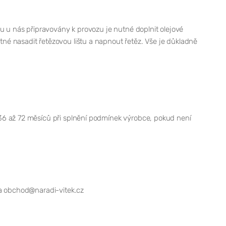
u u nás připravovány k provozu je nutné doplnit olejové
é nasadit řetězovou lištu a napnout řetěz. Vše je důkladně
36 až 72 měsíců při splnění podmínek výrobce, pokud není
 obchod@naradi-vitek.cz