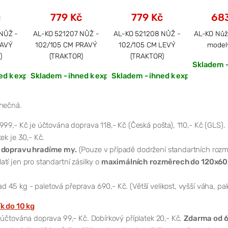
č
779 Kč
779 Kč
683
NŮŽ -
AL-KO 521207 NŮŽ -
AL-KO 521208 NŮŽ -
AL-KO Nůž
RAVÝ
102/105 CM PRAVÝ
102/105 CM LEVÝ
model
)
(TRAKTOR)
(TRAKTOR)
Skladem -
ed k expedici
Skladem - ihned k expedici
Skladem - ihned k expedici
onečná.
999,- Kč je účtována doprava 118,- Kč (Česká pošta), 110,- Kč (GLS).
ek je 30,- Kč.
 dopravu hradíme my.
(Pouze v případě dodržení standartních rozm
tí jen pro standartní zásilky o
maximálních
rozměrech do 120x60
d 45 kg - paletová přeprava 690,- Kč. (Větší velikost, vyšší váha, pa
ík do 10 kg
 účtována doprava 99,- Kč. Dobírkový příplatek 20,- Kč.
Zdarma od 6