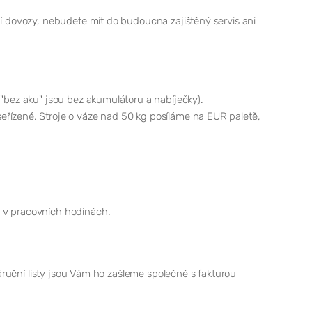
ní dovozy, nebudete mít do budoucna zajištěný servis ani
 "bez aku" jsou bez akumulátoru a nabíječky).
eřízené. Stroje o váze nad 50 kg posíláme na EUR paletě,
m v pracovních hodinách.
záruční listy jsou Vám ho zašleme společně s fakturou