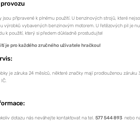
 provozu
jsou připravené k plnému použití. U benzinových strojů, které nejso
 u výrobků vybavených benzinovým motorem. U řetězových pil je nutn
 k použití, který si předem důkladně prostudujte!
ití je pro každého zručného uživatele hračkou!
rvis:
bky je záruka 24 měsíců, některé značky mají prodlouženou záruku 
IČ.
nformace:
koliv dotazu nás neváhejte kontaktovat na tel.
577 544 893
nebo na