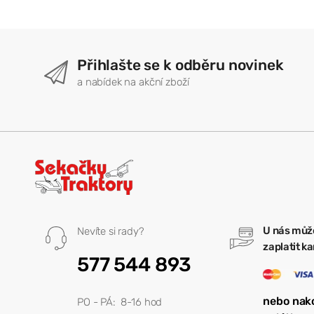
Přihlašte se k odběru novinek
a nabídek na akční zboží
U nás můž
Nevíte si rady?
zaplatit k
577 544 893
nebo nak
PO - PÁ: 8-16 hod