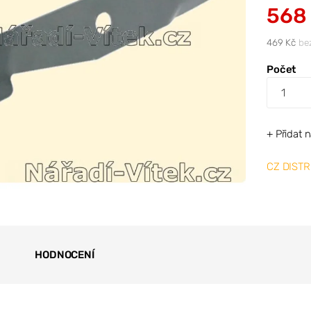
568
469 Kč
be
Počet
+ Přidat 
CZ DISTR
HODNOCENÍ