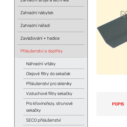
Zahradní stroje a technika
Zahradní nábytek
Zahradní nářadí
Zavlažování + hadice
Příslušenství a doplňky
Náhradní vrtáky
Olejové filtry do sekaček
Příslušenství pro skleníky
Vzduchové filtry sekačky
Pro křovinořezy, strunové
POPIS
sekačky
SECO příslušenství