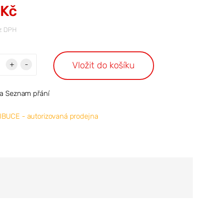
 Kč
z DPH
Vložit do košíku
+
-
na Seznam přání
IBUCE - autorizovaná prodejna