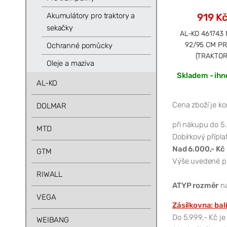
Akumulátory pro traktory a
919 K
sekačky
AL-KO 461743 
92/95 CM P
Ochranné pomůcky
(TRAKTOR
Oleje a maziva
Skladem - ihn
AL-KO
Cena zboží je k
DOLMAR
při nákupu do 5.
MTD
Dobírkový příplat
Nad 6.000,- Kč
GTM
Výše uvedené pla
RIWALL
ATYP rozměr
na
VEGA
Zásilkovna: bal
Do 5.999,- Kč je
WEIBANG