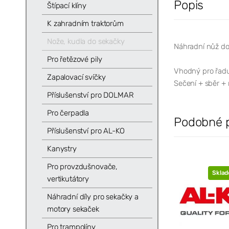
Popis
Štípací klíny
K zahradním traktorům
Nože, kudla do sekačky
Náhradní nůž do
Pro řetězové pily
Vhodný pro řadu
Zapalovací svíčky
Sečení + sběr +
Příslušenství pro DOLMAR
Pro čerpadla
Podobné 
Příslušenství pro AL-KO
Kanystry
Pro provzdušnovače,
Skla
vertikutátory
Náhradní díly pro sekačky a
motory sekaček
Pro trampolíny