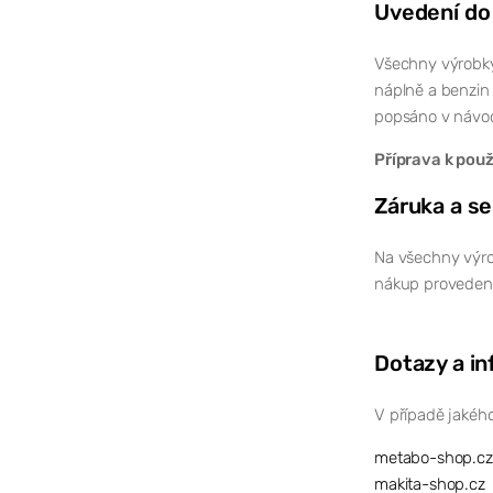
Uvedení do
Všechny výrobky 
náplně a benzin
popsáno v návodu
Příprava k použ
Záruka a se
Na všechny výro
nákup proveden 
Dotazy a i
V případě jakého
metabo-shop.cz
makita-shop.cz