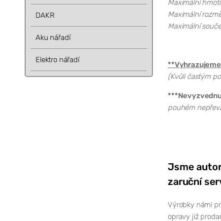
Maximální hmotno
Maximální rozměr
DAKR
Maximální součet
Aku nářadí
Elektro nářadí
**Vyhrazujeme 
(Kvůli častým po
***Nevyzvednutí
pouhém nepřevze
Jsme autor
zaruční ser
Výrobky námi pr
opravy již proda