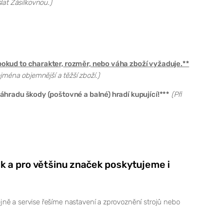
lat Zásilkovnou.)
okud to charakter, rozměr, nebo váha zboží vyžaduje.**
jména objemnější a těžší zboží.)
hradu škody (poštovné a balné) hradí kupující!***
(Při
k a pro většinu značek poskytujeme i
a servise řešíme nastavení a zprovoznění strojů nebo