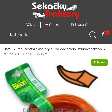
Přihlášení
Česky
CZK
0
Kategorie
Domů
Příslušenství a doplňky
Pro křovinořezy, strunové sekačky
struna SUPER PROFI 1,3 x 15 m
Skladem