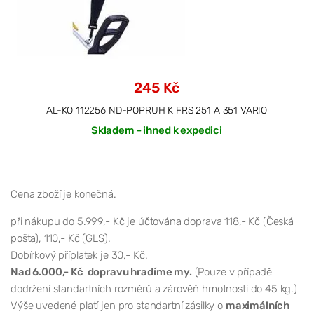
245 Kč
AL-KO 112256 ND-POPRUH K FRS 251 A 351 VARIO
Skladem - ihned k expedici
Cena zboží je konečná.
při nákupu do 5.999,- Kč je účtována doprava 118,- Kč (Česká
pošta), 110,- Kč (GLS).
Dobírkový příplatek je 30,- Kč.
Nad 6.000,- Kč dopravu hradíme my.
(Pouze v případě
dodržení standartních rozměrů a zárověň hmotnosti do 45 kg.)
Výše uvedené platí jen pro standartní zásilky o
maximálních