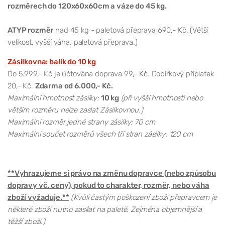
rozměrech do 120x60x60cm a váze do 45 kg.
ATYP rozměr
nad 45 kg - paletová přeprava 690,- Kč. (Větší
velikost, vyšší váha, paletová přeprava.)
Zásilkovna: balík do 10 kg
Do 5.999,- Kč je účtována doprava 99,- Kč. Dobírkový příplatek
20,- Kč.
Zdarma od 6.000,- Kč.
Maximální hmotnost zásilky:
10 kg
(při vyšší hmotnosti nebo
větším rozměru nelze zaslat Zásilkovnou.)
Maximální rozměr jedné strany zásilky: 70 cm
Maximální součet rozměrů všech tří stran zásilky: 120 cm
**Vyhrazujeme si právo na změnu dopravce (nebo způsobu
dopravy vč. ceny), pokud to charakter, rozměr, nebo váha
zboží vyžaduje.**
(Kvůli častým poškození zboží přepravcem je
některé zboží nutno zasílat na paletě. Zejména objemnější a
těžší zboží.)