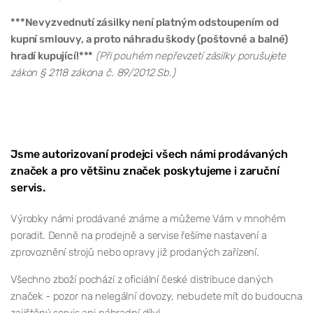
***Nevyzvednutí zásilky není platným odstoupením od
kupní smlouvy, a proto náhradu škody (poštovné a balné)
hradí kupující!***
(Při pouhém nepřevzetí zásilky porušujete
zákon § 2118 zákona č. 89/2012 Sb.)
Jsme autorizovaní prodejci všech námi prodávaných
značek a pro většinu značek poskytujeme i zaruční
servis.
Výrobky námi prodávané známe a můžeme Vám v mnohém
poradit. Denně na prodejně a servise řešíme nastavení a
zprovoznění strojů nebo opravy již prodaných zařízení.
Všechno zboží pochází z oficiální české distribuce daných
značek - pozor na nelegální dovozy, nebudete mít do budoucna
zajištěný servis ani náhradní díly!