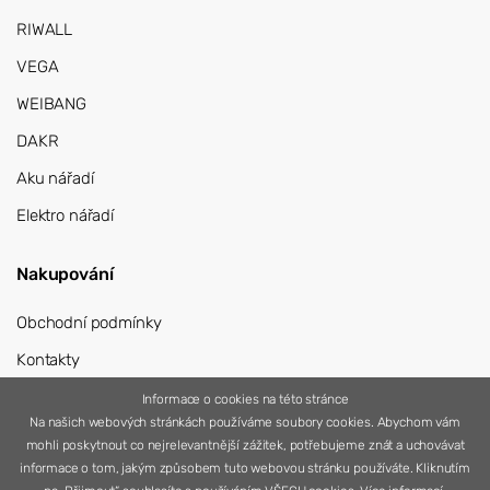
RIWALL
VEGA
WEIBANG
DAKR
Aku nářadí
Elektro nářadí
Nakupování
Obchodní podmínky
Kontakty
Přihlášení
Informace o cookies na této stránce
Na našich webových stránkách používáme soubory cookies. Abychom vám
Registrace
mohli poskytnout co nejrelevantnější zážitek, potřebujeme znát a uchovávat
informace o tom, jakým způsobem tuto webovou stránku používáte. Kliknutím