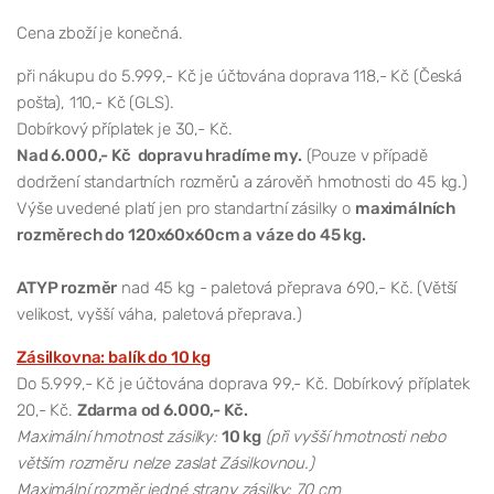
Cena zboží je konečná.
při nákupu do 5.999,- Kč je účtována doprava 118,- Kč (Česká
pošta), 110,- Kč (GLS).
Dobírkový příplatek je 30,- Kč.
Nad 6.000,- Kč dopravu hradíme my.
(Pouze v případě
dodržení standartních rozměrů a zárověň hmotnosti do 45 kg.)
Výše uvedené platí jen pro standartní zásilky o
maximálních
rozměrech do 120x60x60cm a váze do 45 kg.
ATYP rozměr
nad 45 kg - paletová přeprava 690,- Kč. (Větší
velikost, vyšší váha, paletová přeprava.)
Zásilkovna: balík do 10 kg
Do 5.999,- Kč je účtována doprava 99,- Kč. Dobírkový příplatek
20,- Kč.
Zdarma od 6.000,- Kč.
Maximální hmotnost zásilky:
10 kg
(při vyšší hmotnosti nebo
větším rozměru nelze zaslat Zásilkovnou.)
Maximální rozměr jedné strany zásilky: 70 cm