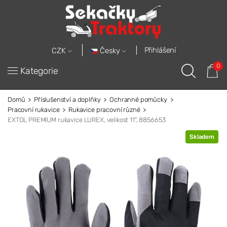
Přihlášení
Česky
CZK
0
Kategorie
Domů
Příslušenství a doplňky
Ochranné pomůcky
Pracovní rukavice
Rukavice pracovní různé
EXTOL PREMIUM rukavice LUREX, velikost 11", 8856653
Skladem