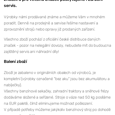
servis.
Výrobky námi prodávané známe a můžeme Vám v mnohém
poradit. Denně na prodejně a servise řešíme nastavení a
zprovoznění strojů nebo opravy již prodaných zařízení.
Všechno zboží pochází z oficiální české distribuce daných
značek - pozor na nelegální dovozy, nebudete mít do budoucna
zajištěný servis ani náhradní díly!
Balení zboží
Zboží je zabaleno v originálních obalech od výrobců, je
kompletní (výrobky označené "bez aku" jsou bez akumulátoru a
nabíječky).
Všechny benzínové sekačky, zahradní traktory a sněhové frézy
dodáváme složené a seřízené. Stroje o váze nad 50 kg posíláme
na EUR paletě, čímž eliminujeme možnost poškození.
V případě potřeby můžeme jakýkoliv benzínový stroj po dohodě