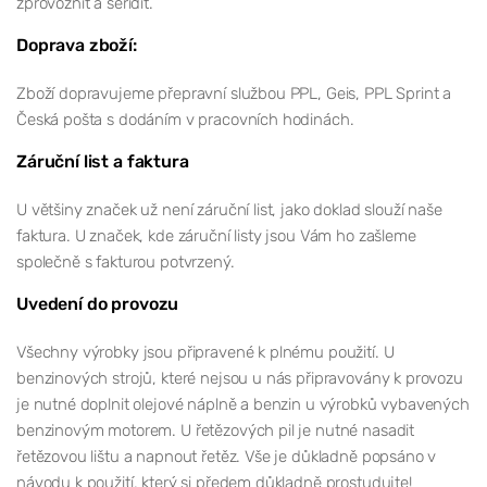
zprovoznit a seřídit.
Doprava zboží:
Zboží dopravujeme přepravní službou PPL, Geis, PPL Sprint a
Česká pošta s dodáním v pracovních hodinách.
Záruční list a faktura
U většiny značek už není záruční list, jako doklad slouží naše
faktura. U značek, kde záruční listy jsou Vám ho zašleme
společně s fakturou potvrzený.
Uvedení do provozu
Všechny výrobky jsou připravené k plnému použití. U
benzinových strojů, které nejsou u nás připravovány k provozu
je nutné doplnit olejové náplně a benzin u výrobků vybavených
benzinovým motorem. U řetězových pil je nutné nasadit
řetězovou lištu a napnout řetěz. Vše je důkladně popsáno v
návodu k použití, který si předem důkladně prostudujte!