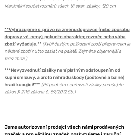
Maximální součet rozměrů všech tří stran zásilky: 120 cm
**Vyhrazujeme si právo na změnu dopravce (nebo způsobu
dopravy vč. ceny), pokud to charakter, rozměr, nebo váha
zboží vyžaduje.**
(Kvůli častým poškození zboží přepravcem je
některé zboží nutno zasílat na paletě. Zejména objemnější a
těžší zboží.)
***Nevyzvednutí zásilky není platným odstoupením od
kupní smlouvy, a proto náhradu škody (poštovné a balné)
hradí kupující!***
(Při pouhém nepřevzetí zásilky porušujete
zákon § 2118 zákona č. 89/2012 Sb.)
Jsme autorizovaní prodejci všech námi prodávaných
značek a pro většinu značek poskytujeme i zaruční