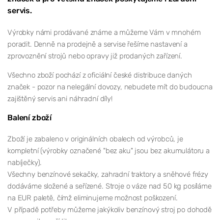
servis.
Výrobky námi prodávané známe a můžeme Vám v mnohém
poradit. Denně na prodejně a servise řešíme nastavení a
zprovoznění strojů nebo opravy již prodaných zařízení.
Všechno zboží pochází z oficiální české distribuce daných
značek - pozor na nelegální dovozy, nebudete mít do budoucna
zajištěný servis ani náhradní díly!
Balení zboží
Zboží je zabaleno v originálních obalech od výrobců, je
kompletní (výrobky označené "bez aku" jsou bez akumulátoru a
nabíječky).
Všechny benzínové sekačky, zahradní traktory a sněhové frézy
dodáváme složené a seřízené. Stroje o váze nad 50 kg posíláme
na EUR paletě, čímž eliminujeme možnost poškození.
V případě potřeby můžeme jakýkoliv benzínový stroj po dohodě