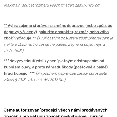
Maximální součet rozměrů všech tří stran zásilky: 120 cm
**Vyhrazujeme si právo na změnu dopravce (nebo způsobu
dopravy vč. ceny), pokud to charakter, rozměr, nebo váha
zboží vyžaduje.**
(Kvůli častým poškození zboží přepravcem je
některé zboží nutno zasílat na paletě. Zejména objemnější a
těžší zboží.)
***Nevyzvednutí zásilky není platným odstoupením od
kupní smlouvy, a proto náhradu škody (poštovné a balné)
hradí kupující!***
(Při pouhém nepřevzetí zásilky porušujete
zákon § 2118 zákona č. 89/2012 Sb.)
Jsme autorizovaní prodejci všech námi prodávaných
značek a pro většinu značek poskytujeme i zaruční