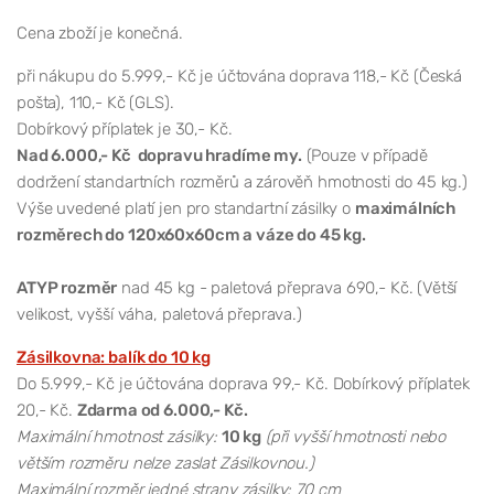
Cena zboží je konečná.
při nákupu do 5.999,- Kč je účtována doprava 118,- Kč (Česká
pošta), 110,- Kč (GLS).
Dobírkový příplatek je 30,- Kč.
Nad 6.000,- Kč dopravu hradíme my.
(Pouze v případě
dodržení standartních rozměrů a zárověň hmotnosti do 45 kg.)
Výše uvedené platí jen pro standartní zásilky o
maximálních
rozměrech do 120x60x60cm a váze do 45 kg.
ATYP rozměr
nad 45 kg - paletová přeprava 690,- Kč. (Větší
velikost, vyšší váha, paletová přeprava.)
Zásilkovna: balík do 10 kg
Do 5.999,- Kč je účtována doprava 99,- Kč. Dobírkový příplatek
20,- Kč.
Zdarma od 6.000,- Kč.
Maximální hmotnost zásilky:
10 kg
(při vyšší hmotnosti nebo
větším rozměru nelze zaslat Zásilkovnou.)
Maximální rozměr jedné strany zásilky: 70 cm