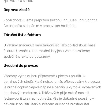
zprovoznit a seřídit.
Doprava zboží:
Zboží dopravujeme přepravní službou PPL, Geis, PPL Sprint a
Česká pošta s dodáním v pracovních hodinách.
Záruční list a faktura
U většiny značek už není záruční list, jako doklad slouží naše
faktura. U značek, kde záruční listy jsou Vám ho zašleme
společně s fakturou potvrzený.
Uvedení do provozu
Všechny výrobky jsou připravené k plnému použití. U
benzinových strojů, které nejsou u nás připravovány k provozu
je nutné doplnit olejové náplně a benzin u výrobků vybavených
benzinovým motorem. U řetězových pil je nutné nasadit
řetězovou lištu a napnout řetěz. Vše je důkladně popsáno v
návodu k použití, který si předem důkladně prostudujte!