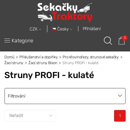
Přihlášení
Česky
CZK
0
Kategorie
Domů
Příslušenství a doplňky
Pro křovinořezy, strunové sekačky
Žací struny
Žací struny Bison
Struny PROFI - kulaté
Struny PROFI - kulaté
Filtrování
1