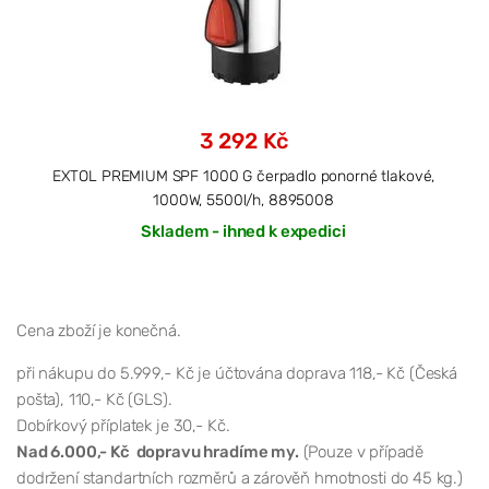
3 292 Kč
EXTOL PREMIUM SPF 1000 G čerpadlo ponorné tlakové,
1000W, 5500l/h, 8895008
Skladem - ihned k expedici
Cena zboží je konečná.
při nákupu do 5.999,- Kč je účtována doprava 118,- Kč (Česká
pošta), 110,- Kč (GLS).
Dobírkový příplatek je 30,- Kč.
Nad 6.000,- Kč dopravu hradíme my.
(Pouze v případě
dodržení standartních rozměrů a zárověň hmotnosti do 45 kg.)