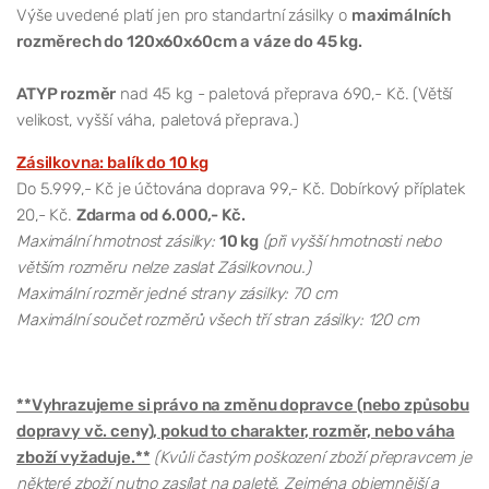
Výše uvedené platí jen pro standartní zásilky o
maximálních
rozměrech do 120x60x60cm a váze do 45 kg.
ATYP rozměr
nad 45 kg - paletová přeprava 690,- Kč. (Větší
velikost, vyšší váha, paletová přeprava.)
Zásilkovna: balík do 10 kg
Do 5.999,- Kč je účtována doprava 99,- Kč. Dobírkový příplatek
20,- Kč.
Zdarma od 6.000,- Kč.
Maximální hmotnost zásilky:
10 kg
(při vyšší hmotnosti nebo
větším rozměru nelze zaslat Zásilkovnou.)
Maximální rozměr jedné strany zásilky: 70 cm
Maximální součet rozměrů všech tří stran zásilky: 120 cm
**Vyhrazujeme si právo na změnu dopravce (nebo způsobu
dopravy vč. ceny), pokud to charakter, rozměr, nebo váha
zboží vyžaduje.**
(Kvůli častým poškození zboží přepravcem je
některé zboží nutno zasílat na paletě. Zejména objemnější a