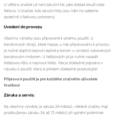
U většiny značek už není záruční list, jako doklad slouží naše
faktura. U značek, kde záruční listy jsou Vám ho zašleme
společně s fakturou potvrzený.
Uvedení do provozu
Všechny výrobky jsou připravené k plnému použití. U
benzinových strojů, které nejsou u nás připravovány k provozu
je nutné doplnit olejové náplně a benzin u výrobků vybavených
benzinovým motorem. U řetězových pil je nutné nasadit
řetězovou lištu a napnout řetěz. Vše je důkladně popsáno v
návodu k použití, který si předem důkladně prostudujte!
Příprava k použití je pro každého zručného uživatele
hračkou!
Záruka a servis:
Na všechny výrobky je záruka 24 měsíců, některé značky mají
prodlouženou záruku 36 až 72 měsíců při splnění podmínek