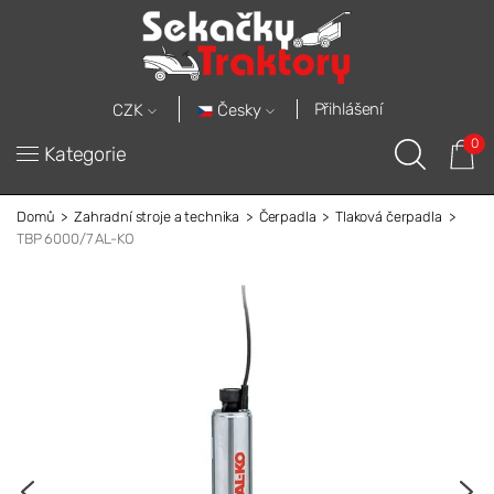
Přihlášení
Česky
CZK
0
Kategorie
Domů
Zahradní stroje a technika
Čerpadla
Tlaková čerpadla
TBP 6000/7 AL-KO