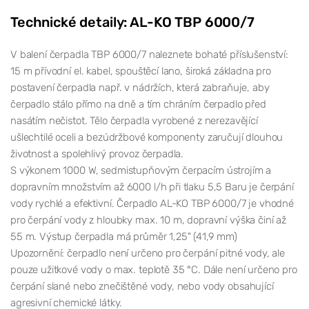
Technické detaily: AL-KO TBP 6000/7
V balení čerpadla TBP 6000/7 naleznete bohaté příslušenství:
15 m přívodní el. kabel, spouštěcí lano, široká základna pro
postavení čerpadla např. v nádržích, která zabraňuje, aby
čerpadlo stálo přímo na dně a tím chráním čerpadlo před
nasátím nečistot. Tělo čerpadla vyrobené z nerezavějící
ušlechtilé oceli a bezúdržbové komponenty zaručují dlouhou
životnost a spolehlivý provoz čerpadla.
S výkonem 1000 W, sedmistupňovým čerpacím ústrojím a
dopravním množstvím až 6000 l/h při tlaku 5,5 Baru je čerpání
vody rychlé a efektivní. Čerpadlo AL-KO TBP 6000/7 je vhodné
pro čerpání vody z hloubky max. 10 m, dopravní výška činí až
55 m. Výstup čerpadla má průměr 1,25" (41,9 mm)
Upozornění: čerpadlo není určeno pro čerpání pitné vody, ale
pouze užitkové vody o max. teplotě 35 °C. Dále není určeno pro
čerpání slané nebo znečištěné vody, nebo vody obsahující
agresivní chemické látky.