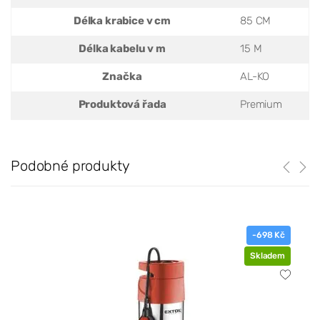
Délka krabice v cm
85 CM
Délka kabelu v m
15 M
Značka
AL-KO
Produktová řada
Premium
Podobné produkty
-698 Kč
Skladem