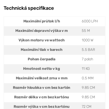
Technická specifikace
Maximální průtok l/h
6000 LPH
Maximální dopravní výška v m
55 M
Výkon motoru ve wattech
1000 W
Maximální tlak v barech
5.5 BAR
Pohon čerpadla
7 poloh
Hmotnost netto v kg
11 KG
Maximální velikost zrna v mm
0.5 MM
Rozměr hloubka v cm bez kartón
9.85 CM
Rozměr délka v cm bez kartónu
9.85 CM
Rozměr výška v cm bez kartónu
72 CM