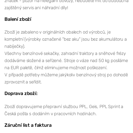
značek - pozor na nelegální dovozy, nebudete mít do budoucna
zajištěný servis ani náhradní díly!
Balení zboží
Zboží je zabaleno v originálních obalech od výrobců, je
kompletní (výrobky označené "bez aku" jsou bez akumulátoru a
nabíječky).
Všechny benzínové sekačky, zahradní traktory a sněhové frézy
dodáváme složené a seřízené. Stroje o váze nad 50 kg posíláme
na EUR paletě, čímž eliminujeme možnost poškození.
V případě potřeby můžeme jakýkoliv benzínový stroj po dohodě
zprovoznit a seřídit.
Doprava zboží:
Zboží dopravujeme přepravní službou PPL, Geis, PPL Sprint a
Česká pošta s dodáním v pracovních hodinách.
Záruční list a faktura