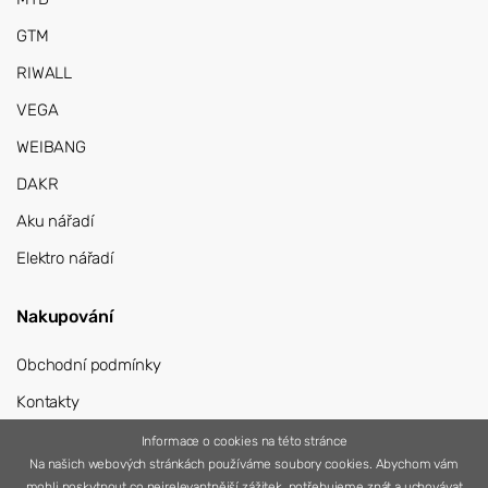
GTM
RIWALL
VEGA
WEIBANG
DAKR
Aku nářadí
Elektro nářadí
Nakupování
Obchodní podmínky
Kontakty
Přihlášení
Informace o cookies na této stránce
Na našich webových stránkách používáme soubory cookies. Abychom vám
Registrace
mohli poskytnout co nejrelevantnější zážitek, potřebujeme znát a uchovávat