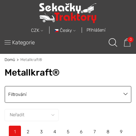
Přihlášení
Česky
CZK
0
Kategorie
Domů
Metallkraft®
Metallkraft®
Filtrování
1
2
3
4
5
6
7
8
9