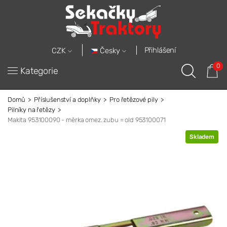
Přihlášení
Česky
CZK
0
Kategorie
Domů
Příslušenství a doplňky
Pro řetězové pily
Pilníky na řetězy
Makita 953100090 - měrka omez. zubu = old 953100071
Skladem