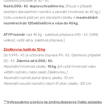
Dobírkový příplatek je 30,- Kč.
Nad 6.000,- Kč dopravu hradíme my.
(Pouze v případě
dodržení standartních rozměrů a zárověň hmotnosti do 45 kg.)
Výše uvedené platí jen pro standartní zásilky o
maximálních
rozměrech do 120x60x60cm a váze do 45 kg.
ATYP rozměr
nad 45 kg - paletová přeprava 690,- Kč. (Větší
velikost, vyšší váha, paletová přeprava.)
Zásilkovna: balík do 10 kg
Do 5.999,- Kč je účtována doprava 99,- Kč. Dobírkový příplatek
20,- Kč.
Zdarma od 6.000,- Kč.
Maximální hmotnost zásilky:
10 kg
(při vyšší hmotnosti nebo
větším rozměru nelze zaslat Zásilkovnou.)
Maximální rozměr jedné strany zásilky: 70 cm
Maximální součet rozměrů všech tří stran zásilky: 120 cm
**Vyhrazujeme si právo na změnu dopravce (nebo způsobu