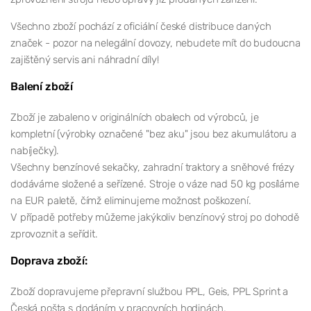
Všechno zboží pochází z oficiální české distribuce daných
značek - pozor na nelegální dovozy, nebudete mít do budoucna
zajištěný servis ani náhradní díly!
Balení zboží
Zboží je zabaleno v originálních obalech od výrobců, je
kompletní (výrobky označené "bez aku" jsou bez akumulátoru a
nabíječky).
Všechny benzínové sekačky, zahradní traktory a sněhové frézy
dodáváme složené a seřízené. Stroje o váze nad 50 kg posíláme
na EUR paletě, čímž eliminujeme možnost poškození.
V případě potřeby můžeme jakýkoliv benzínový stroj po dohodě
zprovoznit a seřídit.
Doprava zboží:
Zboží dopravujeme přepravní službou PPL, Geis, PPL Sprint a
Česká pošta s dodáním v pracovních hodinách.