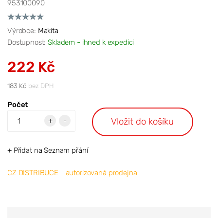
953100090
Výrobce:
Makita
Dostupnost:
Skladem - ihned k expedici
222 Kč
183 Kč
bez DPH
Počet
Vložit do košíku
+
-
+ Přidat na Seznam přání
CZ DISTRIBUCE - autorizovaná prodejna