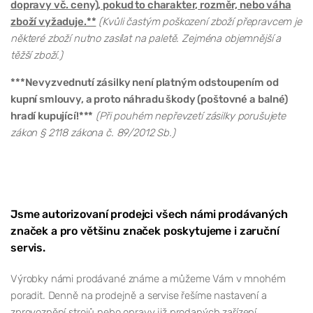
dopravy vč. ceny), pokud to charakter, rozměr, nebo váha
zboží vyžaduje.**
(Kvůli častým poškození zboží přepravcem je
některé zboží nutno zasílat na paletě. Zejména objemnější a
těžší zboží.)
***Nevyzvednutí zásilky není platným odstoupením od
kupní smlouvy, a proto náhradu škody (poštovné a balné)
hradí kupující!***
(Při pouhém nepřevzetí zásilky porušujete
zákon § 2118 zákona č. 89/2012 Sb.)
Jsme autorizovaní prodejci všech námi prodávaných
značek a pro většinu značek poskytujeme i zaruční
servis.
Výrobky námi prodávané známe a můžeme Vám v mnohém
poradit. Denně na prodejně a servise řešíme nastavení a
zprovoznění strojů nebo opravy již prodaných zařízení.