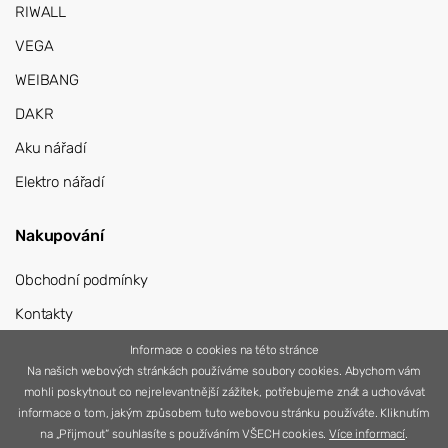
RIWALL
VEGA
WEIBANG
DAKR
Aku nářadí
Elektro nářadí
Nakupování
Obchodní podmínky
Kontakty
Přihlášení
Informace o cookies na této stránce
Na našich webových stránkách používáme soubory cookies. Abychom vám
Registrace
mohli poskytnout co nejrelevantnější zážitek, potřebujeme znát a uchovávat
informace o tom, jakým způsobem tuto webovou stránku používáte. Kliknutím
na „Přijmout“ souhlasíte s používáním VŠECH cookies.
Více informací
.