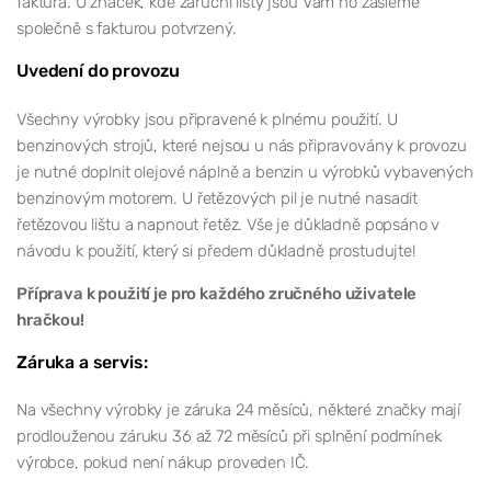
faktura. U značek, kde záruční listy jsou Vám ho zašleme
společně s fakturou potvrzený.
Uvedení do provozu
Všechny výrobky jsou připravené k plnému použití. U
benzinových strojů, které nejsou u nás připravovány k provozu
je nutné doplnit olejové náplně a benzin u výrobků vybavených
benzinovým motorem. U řetězových pil je nutné nasadit
řetězovou lištu a napnout řetěz. Vše je důkladně popsáno v
návodu k použití, který si předem důkladně prostudujte!
Příprava k použití je pro každého zručného uživatele
hračkou!
Záruka a servis:
Na všechny výrobky je záruka 24 měsíců, některé značky mají
prodlouženou záruku 36 až 72 měsíců při splnění podmínek
výrobce, pokud není nákup proveden IČ.