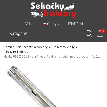
Přihlášení
Česky
CZK
0
Kategorie
Domů
Příslušenství a doplňky
Pro řetězové pily
Pilníky na řetězy
Makita 958500063 - pilník kulatý o 4mm s vedením pro broušení řetězu