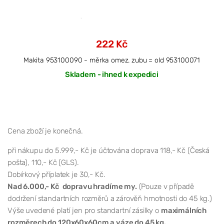
222 Kč
Makita 953100090 - měrka omez. zubu = old 953100071
Skladem - ihned k expedici
Cena zboží je konečná.
při nákupu do 5.999,- Kč je účtována doprava 118,- Kč (Česká
pošta), 110,- Kč (GLS).
Dobírkový příplatek je 30,- Kč.
Nad 6.000,- Kč dopravu hradíme my.
(Pouze v případě
dodržení standartních rozměrů a zárověň hmotnosti do 45 kg.)
Výše uvedené platí jen pro standartní zásilky o
maximálních
rozměrech do 120x60x60cm a váze do 45 kg.