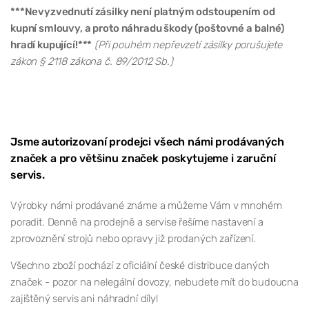
***Nevyzvednutí zásilky není platným odstoupením od
kupní smlouvy, a proto náhradu škody (poštovné a balné)
hradí kupující!***
(Při pouhém nepřevzetí zásilky porušujete
zákon § 2118 zákona č. 89/2012 Sb.)
Jsme autorizovaní prodejci všech námi prodávaných
značek a pro většinu značek poskytujeme i zaruční
servis.
Výrobky námi prodávané známe a můžeme Vám v mnohém
poradit. Denně na prodejně a servise řešíme nastavení a
zprovoznění strojů nebo opravy již prodaných zařízení.
Všechno zboží pochází z oficiální české distribuce daných
značek - pozor na nelegální dovozy, nebudete mít do budoucna
zajištěný servis ani náhradní díly!