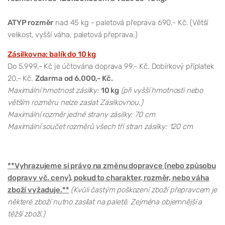
ATYP rozměr
nad 45 kg - paletová přeprava 690,- Kč. (Větší
velikost, vyšší váha, paletová přeprava.)
Zásilkovna: balík do 10 kg
Do 5.999,- Kč je účtována doprava 99,- Kč. Dobírkový příplatek
20,- Kč.
Zdarma od 6.000,- Kč.
Maximální hmotnost zásilky:
10 kg
(při vyšší hmotnosti nebo
větším rozměru nelze zaslat Zásilkovnou.)
Maximální rozměr jedné strany zásilky: 70 cm
Maximální součet rozměrů všech tří stran zásilky: 120 cm
**Vyhrazujeme si právo na změnu dopravce (nebo způsobu
dopravy vč. ceny), pokud to charakter, rozměr, nebo váha
zboží vyžaduje.**
(Kvůli častým poškození zboží přepravcem je
některé zboží nutno zasílat na paletě. Zejména objemnější a
těžší zboží.)