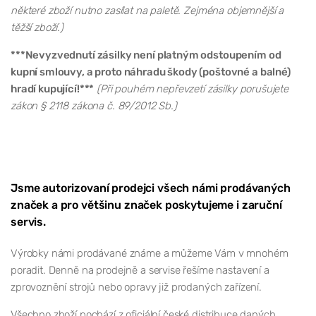
některé zboží nutno zasílat na paletě. Zejména objemnější a
těžší zboží.)
***Nevyzvednutí zásilky není platným odstoupením od
kupní smlouvy, a proto náhradu škody (poštovné a balné)
hradí kupující!***
(Při pouhém nepřevzetí zásilky porušujete
zákon § 2118 zákona č. 89/2012 Sb.)
Jsme autorizovaní prodejci všech námi prodávaných
značek a pro většinu značek poskytujeme i zaruční
servis.
Výrobky námi prodávané známe a můžeme Vám v mnohém
poradit. Denně na prodejně a servise řešíme nastavení a
zprovoznění strojů nebo opravy již prodaných zařízení.
Všechno zboží pochází z oficiální české distribuce daných