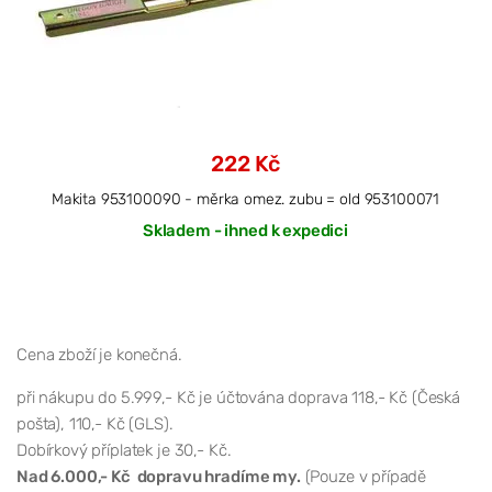
222 Kč
Makita 953100090 - měrka omez. zubu = old 953100071
Skladem - ihned k expedici
Cena zboží je konečná.
při nákupu do 5.999,- Kč je účtována doprava 118,- Kč (Česká
pošta), 110,- Kč (GLS).
Dobírkový příplatek je 30,- Kč.
Nad 6.000,- Kč dopravu hradíme my.
(Pouze v případě