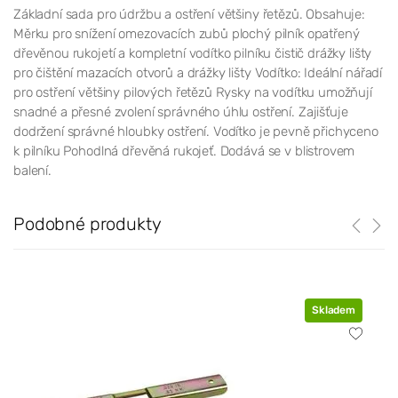
Základní sada pro údržbu a ostření většiny řetězů. Obsahuje:
Měrku pro snížení omezovacích zubů plochý pilník opatřený
dřevěnou rukojetí a kompletní vodítko pilníku čistič drážky lišty
pro čištění mazacích otvorů a drážky lišty Vodítko: Ideální nářadí
pro ostření většiny pilových řetězů Rysky na vodítku umožňují
snadné a přesné zvolení správného úhlu ostření. Zajišťuje
dodržení správné hloubky ostření. Vodítko je pevně přichyceno
k pilníku Pohodlná dřevěná rukojeť. Dodává se v blistrovem
balení.
Podobné produkty
Skladem