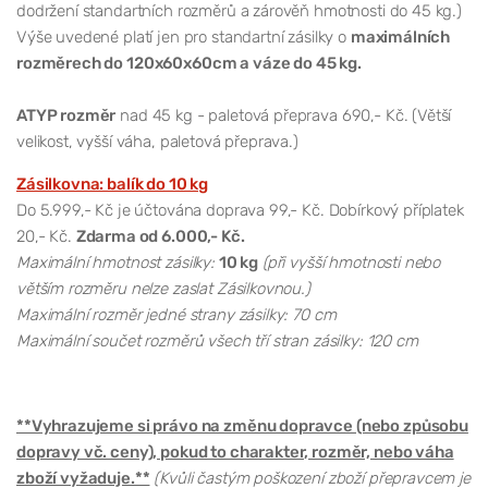
dodržení standartních rozměrů a zárověň hmotnosti do 45 kg.)
Výše uvedené platí jen pro standartní zásilky o
maximálních
rozměrech do 120x60x60cm a váze do 45 kg.
ATYP rozměr
nad 45 kg - paletová přeprava 690,- Kč. (Větší
velikost, vyšší váha, paletová přeprava.)
Zásilkovna: balík do 10 kg
Do 5.999,- Kč je účtována doprava 99,- Kč. Dobírkový příplatek
20,- Kč.
Zdarma od 6.000,- Kč.
Maximální hmotnost zásilky:
10 kg
(při vyšší hmotnosti nebo
větším rozměru nelze zaslat Zásilkovnou.)
Maximální rozměr jedné strany zásilky: 70 cm
Maximální součet rozměrů všech tří stran zásilky: 120 cm
**Vyhrazujeme si právo na změnu dopravce (nebo způsobu
dopravy vč. ceny), pokud to charakter, rozměr, nebo váha
zboží vyžaduje.**
(Kvůli častým poškození zboží přepravcem je