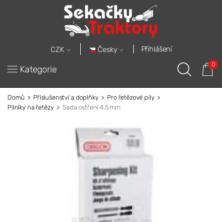
Přihlášení
Česky
CZK
0
Kategorie
Domů
Příslušenství a doplňky
Pro řetězové pily
Pilníky na řetězy
Sada ostření 4,5 mm